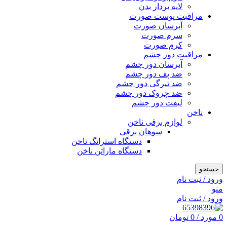
لایه بردار بدن
مراقبت پوست صورت
آبرسان صورت
سرم صورت
کرم صورت
مراقبت دور چشم
آبرسان دور چشم
ضد پف دور چشم
ضد تیرگی دور چشم
ضد چروک دور چشم
لیفت دور چشم
ناخن
لوازم برقی ناخن
سوهان برقی
دستگاه استرانگ ناخن
دستگاه ماراتن ناخن
جستجو
ورود / ثبت نام
منو
ورود / ثبت نام
0
مورد
/
0
تومان