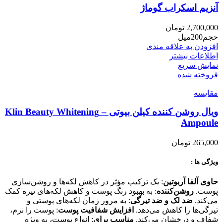
آنزیم اسکراب گوماژ
2,700,000
تومان
حجم200میل
افزودن به علاقه مندی
اطلاعات بیشتر
نمایش سریع
فروخته شده
مقايسه
ویال روشن کننده کیلن بیوتی – Klin Beauty Whitening
Ampoule
265,000
تومان
ویژگی ها :
حاوی آلفا آربوتین
: یک ترکیب مؤثر در کاهش لکه‌ها و روشن‌سازی
پوست.
روشن‌کننده
: به بهبود رنگ پوست و کاهش لکه‌های تیره کمک
می‌کند.
ضد لک و ضد تیرگی
: به مرور زمان لکه‌های پوستی و
تیرگی‌ها را کاهش می‌دهد.
افزایش شفافیت پوست
: پوست را نرم،
شفاف و درخشان می‌کند.
مناسب برای
: انواع پوست، به ویژه