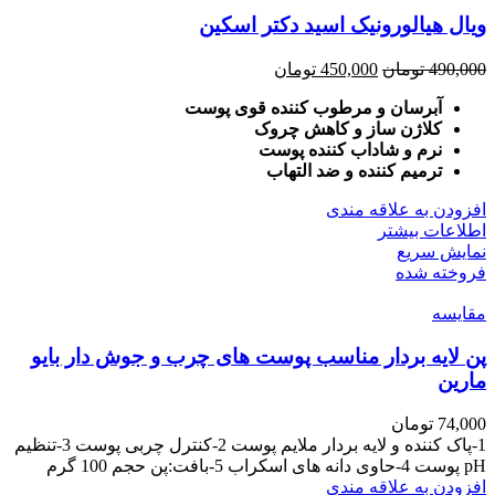
ویال هیالورونیک اسید دکتر اسکین
Current
Original
490,000
تومان
450,000
تومان
price
price
is:
was:
آبرسان و مرطوب کننده قوی پوست
490,000 تومان.
450,000 تومان.
کلاژن ساز و کاهش چروک
نرم و شاداب کننده پوست
ترمیم کننده و ضد التهاب
افزودن به علاقه مندی
اطلاعات بیشتر
نمایش سریع
فروخته شده
مقايسه
پن لایه بردار مناسب پوست های چرب و جوش دار بایو
مارین
74,000
تومان
1-پاک کننده و لایه بردار ملایم پوست 2-کنترل چربی پوست 3-تنظیم
pH پوست 4-حاوی دانه های اسکراب 5-بافت:پن حجم 100 گرم
افزودن به علاقه مندی