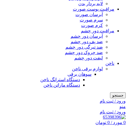
لایه بردار بدن
مراقبت پوست صورت
آبرسان صورت
سرم صورت
کرم صورت
مراقبت دور چشم
آبرسان دور چشم
ضد پف دور چشم
ضد تیرگی دور چشم
ضد چروک دور چشم
لیفت دور چشم
ناخن
لوازم برقی ناخن
سوهان برقی
دستگاه استرانگ ناخن
دستگاه ماراتن ناخن
جستجو
ورود / ثبت نام
منو
ورود / ثبت نام
0
مورد
/
0
تومان