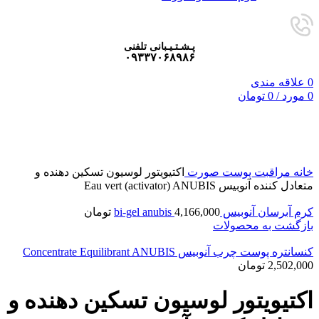
پـشـتـیـبانی تلفنی
۰۹۳۳۷۰۶۸۹۸۶
0
علاقه مندی
0
مورد
/
0
تومان
فروخته شده
برای بزرگنمایی کلیک کنید
خانه
مراقبت پوست صورت
اکتیویتور لوسیون تسکین دهنده و
متعادل کننده آنوبیس Eau vert (activator) ANUBIS
کرم آبرسان آنوبیس bi-gel anubis
4,166,000
تومان
بازگشت به محصولات
کنسانتره پوست چرب آنوبیس Concentrate Equilibrant ANUBIS
2,502,000
تومان
اکتیویتور لوسیون تسکین دهنده و