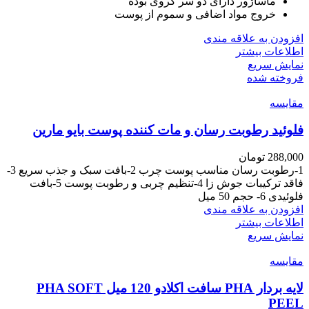
ماساژور دارای دو سر کروی بوده
خروج مواد اضافی و سموم از پوست
افزودن به علاقه مندی
اطلاعات بیشتر
نمایش سریع
فروخته شده
مقايسه
فلوئید رطوبت رسان و مات کننده پوست بایو مارین
288,000
تومان
1-رطوبت رسان مناسب پوست چرب 2-بافت سبک و جذب سریع 3-
فاقد ترکیبات جوش زا 4-تنظیم چربی و رطوبت پوست 5-بافت
فلوئیدی 6- حجم 50 میل
افزودن به علاقه مندی
اطلاعات بیشتر
نمایش سریع
مقايسه
لایه بردار PHA سافت اکلادو 120 میل PHA SOFT
PEEL