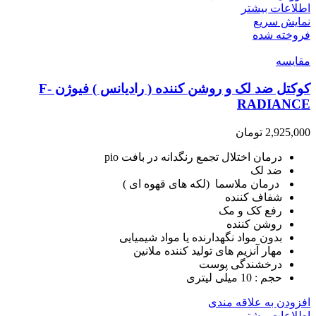
اطلاعات بیشتر
نمایش سریع
فروخته شده
مقايسه
کوکتل ضد لک و روشن کننده ( رادیانس ) فیوژن F-
RADIANCE
2,925,000
تومان
درمان اختلال تجمع
رنگدانه در بافت pio
ضد لک
درمان ملاسما (
لکه های قهوه ای )
شفاف کننده
رفع کک و مک
روشن کننده
بدون مواد نگهدارنده یا مواد شیمیایی
مهار آنزیم های تولید کننده ملانین
درخشندگی پوست
حجم : 10 میلی لیتری
افزودن به علاقه مندی
اطلاعات بیشتر