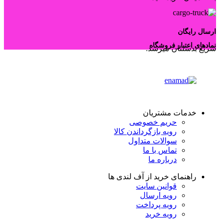
ارسال رایگان
نمادهای اعتبار فروشگاه
سریع بدستتان میرسد.
خدمات مشتریان
حریم خصوصی
رویه بازگرداندن کالا
سوالات متداول
تماس با ما
درباره ما
راهنمای خرید از آف لندی ها
قوانین سایت
رویه ارسال
رویه پرداخت
رویه خرید