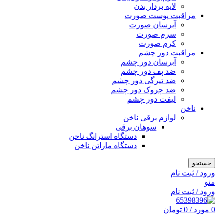
لایه بردار بدن
مراقبت پوست صورت
آبرسان صورت
سرم صورت
کرم صورت
مراقبت دور چشم
آبرسان دور چشم
ضد پف دور چشم
ضد تیرگی دور چشم
ضد چروک دور چشم
لیفت دور چشم
ناخن
لوازم برقی ناخن
سوهان برقی
دستگاه استرانگ ناخن
دستگاه ماراتن ناخن
جستجو
ورود / ثبت نام
منو
ورود / ثبت نام
0
مورد
/
0
تومان