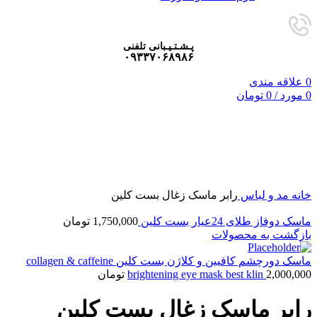
پـشـتـیـبانی تلفنی
۰۹۳۳۷۰۶۸۹۸۶
0
علاقه مندی
0
مورد
/
0
تومان
فروخته شده
برای بزرگنمایی کلیک کنید
خانه
مد و لباس
رابر ماسک زغال بست کلین
ماسک دوفاز طلای 24عیار بست کلین
1,750,000
تومان
بازگشت به محصولات
ماسک دورچشم کافیین و کلاژن بست کلین collagen & caffeine
2,000,000
brightening eye mask best klin
تومان
رابر ماسک زغال بست کلین