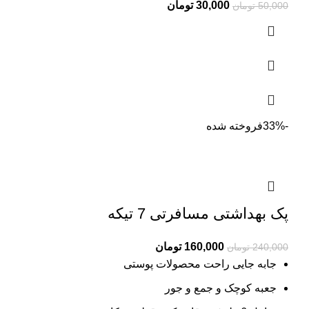
Current
Original
30,000
تومان
50,000
تومان
price
price
is:
was:
50,000 تومان.
30,000 تومان.
-33%
فروخته شده
پک بهداشتی مسافرتی 7 تیکه
Current
Original
160,000
تومان
240,000
تومان
price
price
جابه جایی راحت محصولات پوستی
is:
was:
جعبه کوچک و جمع و جور
240,000 تومان.
160,000 تومان.