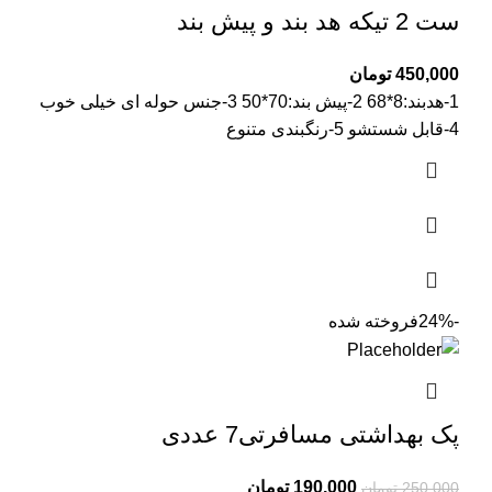
ست 2 تیکه هد بند و پیش بند
450,000
تومان
1-هدبند:8*68 2-پیش بند:70*50 3-جنس حوله ای خیلی خوب
4-قابل شستشو 5-رنگبندی متنوع
-24%
فروخته شده
پک بهداشتی مسافرتی7 عددی
Current
Original
190,000
تومان
250,000
تومان