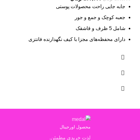
price
price
جابه جایی راحت محصولات پوستی
is:
was:
جعبه کوچک و جمع و جور
250,000 تومان.
190,000 تومان.
شامل 5 ظرف و قاشقک
دارای محفظه‌های مجزا با کیف نگهدارنده فانتزی
محصول اورجینال
لذت خریدی مطمئن.