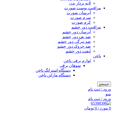
لایه بردار بدن
مراقبت پوست صورت
آبرسان صورت
سرم صورت
کرم صورت
مراقبت دور چشم
آبرسان دور چشم
ضد پف دور چشم
ضد تیرگی دور چشم
ضد چروک دور چشم
لیفت دور چشم
ناخن
لوازم برقی ناخن
سوهان برقی
دستگاه استرانگ ناخن
دستگاه ماراتن ناخن
جستجو
ورود / ثبت نام
منو
ورود / ثبت نام
0
مورد
/
0
تومان