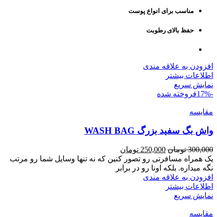
مناسب برای انواع پوست
حفظ بالای رطوبت
افزودن به علاقه مندی
اطلاعات بیشتر
نمایش سریع
-17%
فروخته شده
مقايسه
واش بگ سفید بزرگ WASH BAG
Current
Original
300,000
تومان
250,000
تومان
price
price
یک همراه مسافرتی رو تصور کنین که نه تنها وسایل شما رو مرتب
is:
was:
نگه میداره. بلکه اونا رو در برابر
300,000 تومان.
250,000 تومان.
افزودن به علاقه مندی
اطلاعات بیشتر
نمایش سریع
مقايسه