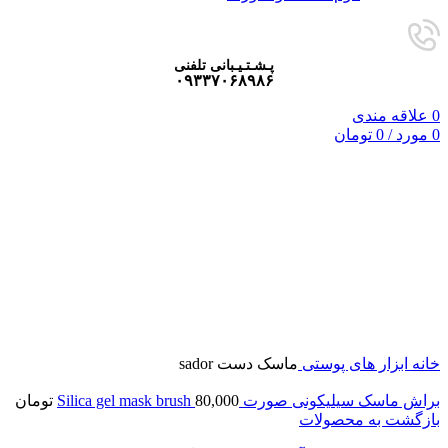
پـشـتـیـبانی تلفنی
۰۹۳۳۷۰۶۸۹۸۶
0
علاقه مندی
0
مورد
/
0
تومان
فروخته شده
برای بزرگنمایی کلیک کنید
خانه
ابزار های پوستی
ماسک دست sador
براش ماسک سیلیکونی صورت Silica gel mask brush
80,000
تومان
بازگشت به محصولات