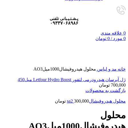
پـشـتـیـبانی تلفنی
۰۹۳۳۷۰۶۸۹۸۶
0
علاقه مندی
0
مورد
/
0
تومان
فروخته شده
برای بزرگنمایی کلیک کنید
خانه
مد و لباس
محلول هیدروفیشال1000میلAO3
ژل آبرسان هیدرودرمی لتفور Letfour Hydro Boost میل450
700,000
تومان
بازگشت به محصولات
محلول هیدروفیشالsa2
300,000
تومان
محلول
هیدروفیشال1000میلAO3