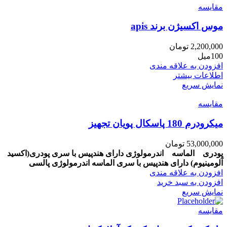
مقايسه
موس اکسیژن برند apis
2,200,000
تومان
100میل
افزودن به علاقه مندی
اطلاعات بیشتر
نمایش سریع
مقايسه
میکرودرم 180 پاسکال پویان تجهیز
53,000,000
تومان
پودری الماسه اندرمولوژی
دارای هندپیس با سری پودری(اکسید
آلومینیوم)
دارای هندپیس با سری الماسه
اندرمولوژی پالسی
افزودن به علاقه مندی
افزودن به سبد خرید
نمایش سریع
مقايسه