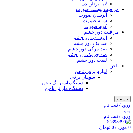
لایه بردار بدن
مراقبت پوست صورت
آبرسان صورت
سرم صورت
کرم صورت
مراقبت دور چشم
آبرسان دور چشم
ضد پف دور چشم
ضد تیرگی دور چشم
ضد چروک دور چشم
لیفت دور چشم
ناخن
لوازم برقی ناخن
سوهان برقی
دستگاه استرانگ ناخن
دستگاه ماراتن ناخن
جستجو
ورود / ثبت نام
منو
ورود / ثبت نام
0
مورد
/
0
تومان