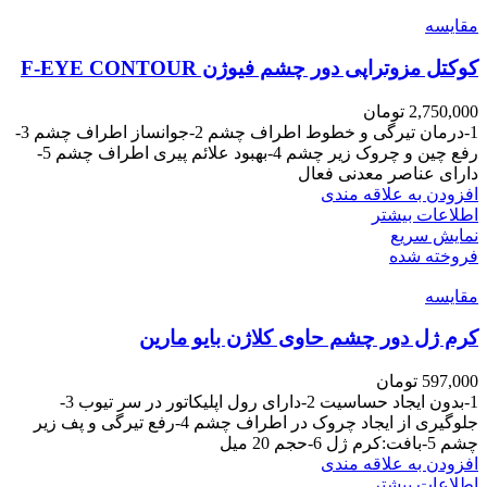
مقايسه
کوکتل مزوتراپی دور چشم فیوژن F-EYE CONTOUR
2,750,000
تومان
1-درمان تیرگی و خطوط اطراف چشم 2-جوانساز اطراف چشم 3-
رفع چین و چروک زیر چشم 4-بهبود علائم پیری اطراف چشم 5-
دارای عناصر معدنی فعال
افزودن به علاقه مندی
اطلاعات بیشتر
نمایش سریع
فروخته شده
مقايسه
کرم ژل دور چشم حاوی کلاژن بایو مارین
597,000
تومان
1-بدون ایجاد حساسیت 2-دارای رول اپلیکاتور در سر تیوب 3-
جلوگیری از ایجاد چروک در اطراف چشم 4-رفع تیرگی و پف زیر
چشم 5-بافت:کرم ژل 6-حجم 20 میل
افزودن به علاقه مندی
اطلاعات بیشتر