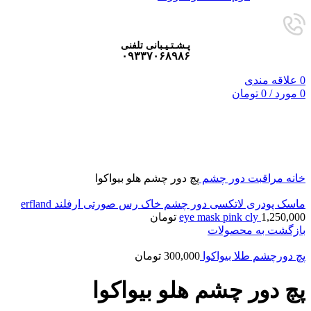
پـشـتـیـبانی تلفنی
۰۹۳۳۷۰۶۸۹۸۶
0
علاقه مندی
0
مورد
/
0
تومان
برای بزرگنمایی کلیک کنید
خانه
مراقبت دور چشم
پچ دور چشم هلو بیواکوا
ماسک پودری لاتکسی دور چشم خاک رس صورتی ارفلند erfland
1,250,000
eye mask pink cly
تومان
بازگشت به محصولات
پچ دورچشم طلا بیواکوا
300,000
تومان
پچ دور چشم هلو بیواکوا