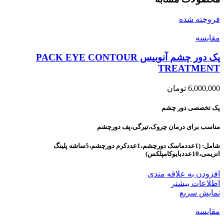
فروخته شده
مقايسه
پک دور چشم آنوبیس PACK EYE CONTOUR
TREATMENT
6,000,000
تومان
پک تخصصی دور چشم
مناسب برای درمان چروک،تیرگی،پف دورچشم
شامل: (1عددماسک دورچشم،1عددکرم دورچشم،5ساشه پلینگ
انزیمی،10عددبایوکامپلکس)
افزودن به علاقه مندی
اطلاعات بیشتر
نمایش سریع
مقايسه