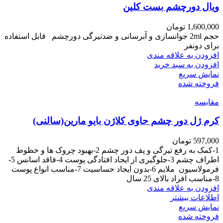
ویال دورچشم بست کلین
1,600,000
تومان
حجم 2ml جوانسازی و آبرسانی و ضدتیرگی دورچشم قابل استفاده
برای دونفر
افزودن به علاقه مندی
افزودن به سبد خرید
نمایش سریع
فروخته شده
مقايسه
کرم ژل دور چشم حاوی کلاژن بایو مارین(سالنی)
597,000
تومان
1-کمک به رفع تیرگی و پف دور چشم 2-بهبود چروک ها و خطوط
اطراف چشم 3-جلوگیری از ایجاد افتادگی پوست 4-فاقد اسانس 5-
فرمولاسیون ملایم 6-بدون ایجاد حساسیت 7-مناسب انواع پوست
8-مناسب افراد بالای 25 سال
افزودن به علاقه مندی
اطلاعات بیشتر
نمایش سریع
فروخته شده