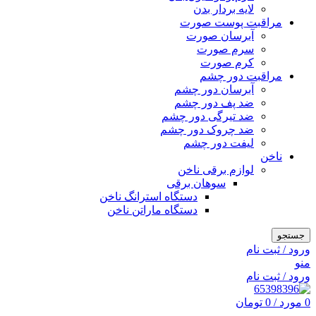
لایه بردار بدن
مراقبت پوست صورت
آبرسان صورت
سرم صورت
کرم صورت
مراقبت دور چشم
آبرسان دور چشم
ضد پف دور چشم
ضد تیرگی دور چشم
ضد چروک دور چشم
لیفت دور چشم
ناخن
لوازم برقی ناخن
سوهان برقی
دستگاه استرانگ ناخن
دستگاه ماراتن ناخن
جستجو
ورود / ثبت نام
منو
ورود / ثبت نام
0
مورد
/
0
تومان