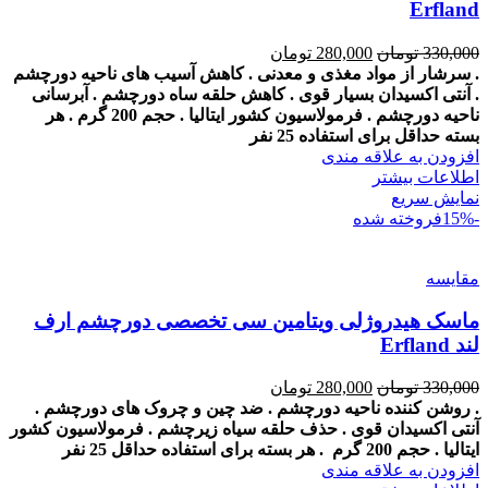
Erfland
Current
Original
330,000
تومان
280,000
تومان
price
price
. سرشار از مواد مغذی و معدنی
. کاهش آسیب های ناحیه دورچشم
is:
was:
. آنتی اکسیدان بسیار قوی
. کاهش حلقه ساه دورچشم
. آبرسانی
330,000 تومان.
280,000 تومان.
ناحیه دورچشم
. فرمولاسیون کشور ایتالیا
. حجم 200 گرم
. هر
بسته حداقل برای استفاده 25 نفر
افزودن به علاقه مندی
اطلاعات بیشتر
نمایش سریع
-15%
فروخته شده
مقايسه
ماسک هیدروژلی ویتامین سی تخصصی دورچشم ارف
لند Erfland
Current
Original
330,000
تومان
280,000
تومان
price
price
. روشن کننده ناحیه دورچشم
. ضد چین و چروک های دورچشم
.
is:
was:
آنتی اکسیدان قوی
. حذف حلقه سیاه زیرچشم
. فرمولاسیون کشور
330,000 تومان.
280,000 تومان.
ایتالیا
. حجم 200 گرم
. هر بسته برای استفاده حداقل 25 نفر
افزودن به علاقه مندی