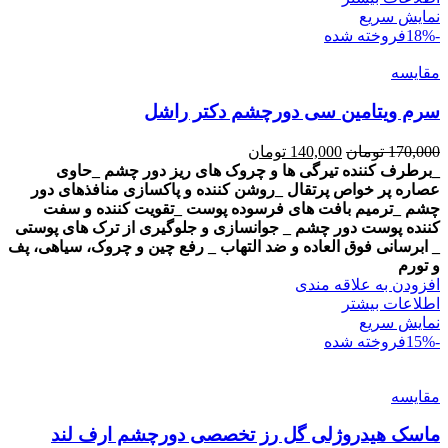
نمایش سریع
-18%
فروخته شده
مقايسه
سرم ویتامین سی دورچشم دکتر راشل
Current
Original
170,000
تومان
140,000
تومان
price
price
_برطرف کننده تیرگی ها و چروک های ریز دور چشم
_حاوی
is:
was:
عصاره پر خواص پرتقال
_روشن کننده و پاکسازی منافذهای دور
170,000 تومان.
140,000 تومان.
چشم
_ترمیم بافت های فرسوده پوست
_تقویت کننده و سفت
کننده پوست دور چشم
_ جوانسازی و جلوگیری از ترک های پوستی
_ ابرسانی فوق العاده و ضد التهاب
_ رفع چین و چروک، سیاهی، پف
و تورم
افزودن به علاقه مندی
اطلاعات بیشتر
نمایش سریع
-15%
فروخته شده
مقايسه
ماسک هیدروژلی گل رز تخصصی دورچشم ارف لند