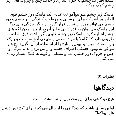
کننده اطراف چشم،به جوان سازی و حذف چین و چروک های زیر
چشم کمک میکند
ماسک زیر چشم هلو بیوآکوا 60 عددی یک ماسک دور چشم فوق
العاده میباشد که برای آبرسانی و مرطوب کنندگی زیر چشم و دور
چشم می تواند مورد استفاده قرار گیرد. از دیگر ویژگی های دیگر
این ماسک می توان به قدرت بی نظیر آن در از بین بردن لکه های
چشم اشاره کرد. ماسک زیر چشم هلو بیوآکوا بافت فوق العاده
ظریفی دارد که کاملا با مواد معدنی و طبیعی آغشته است و با یک
بار استفاده میتوانید بهترین نتایج را از استفاده از آن بگیرید. پچ هلو
بیوآکوا به بهبود خشکی اطراف چشم و از بین بردن پف، تیرگی و
چین و چروک دور چشم، لب و پیشانی و گونه ها کمک بسیار زیادی
می کند.
نظرات (0)
دیدگاهها
هیچ دیدگاهی برای این محصول نوشته نشده است.
اولین نفری باشید که دیدگاهی را ارسال می کنید برای “پچ دور چشم
هلو بیواکوا”