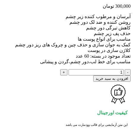
300,000
تومان
آبرسان و مرطوب کننده زیر چشم
روشن کننده و ضد لک دور چشم
کاهش تیرگی دور چشم
حذف پف زیر چشم
مناسب برای انواع پوست ها
کمک به جوان سازی و حذف چین و چروک های ریز دور چشم
کلاژن سازی در پوست
تعداد موجود در بسته: 60 عدد
مناسب برای خط لب،دور چشم،گردن و پیشانی
پچ
دور
افزودن به سبد خرید
چشم
هلو
بیواکوا
عدد
کیفیت اورجینال
این متن آزمایشی برای قالب وودمارت می باشد