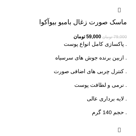
ماسک صورت زغال بامبو بیوآکوا
Current
Original
59,000
تومان
79,000
تومان
. پاکسازی کامل انواع پوست
price
price
is:
was:
. ازبین برنده جوش های سرسیاه
79,000 تومان.
59,000 تومان.
. کنترل چربی های اضافی صورت
. نرمی و لطافت پوست
. لایه برداری عالی
. حجم 140 گرم