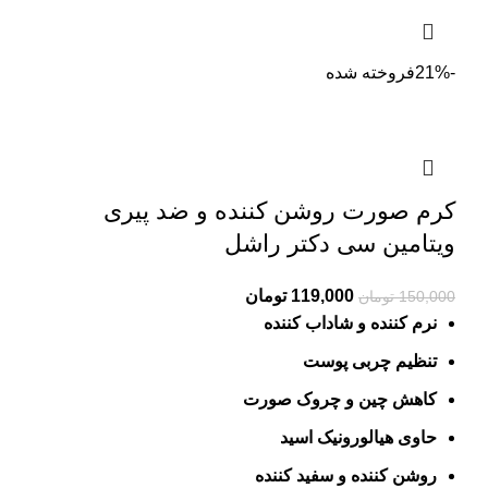
-21%
فروخته شده
کرم صورت روشن کننده و ضد پیری
ویتامین سی دکتر راشل
Current
Original
119,000
تومان
150,000
تومان
price
price
نرم کننده و شاداب کننده
is:
was:
تنظیم چربی پوست
150,000 تومان.
119,000 تومان.
کاهش چین و چروک صورت
حاوی هیالورونیک اسید
روشن کننده و سفید کننده