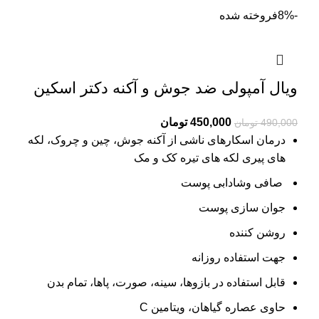
-8%
فروخته شده
ویال آمپولی ضد جوش و آکنه دکتر اسکین
Current
Original
450,000
تومان
490,000
تومان
price
price
درمان اسکارهای ناشی از آکنه
جوش، چین و چروک، لکه
is:
was:
های پیری لکه های تیره کک و مک
490,000 تومان.
450,000 تومان.
صافی وشادابی پوست
جوان سازی پوست
روشن کننده
جهت استفاده روزانه
قابل استفاده در بازوها، سینه، صورت، پاها، تمام بدن
حاوی عصاره گیاهان، ویتامین C