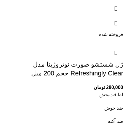
فروخته شده
ژل شستشو صورت نوتروژینا مدل
Refreshingly Clear حجم 200 میل
280,000
تومان
لطافت‌بخش
ضد جوش
ضد آکنه