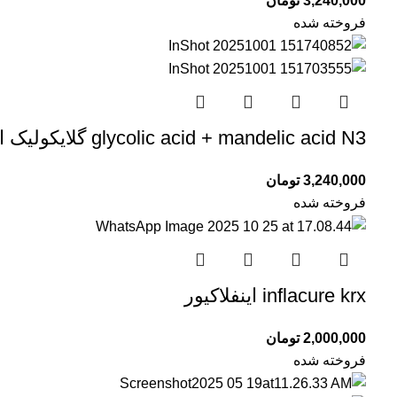
3,240,000
تومان
فروخته شده
glycolic acid + mandelic acid N3 گلایکولیک اسید و مندلیک اسید الما ellema
3,240,000
تومان
فروخته شده
inflacure krx اینفلاکیور
2,000,000
تومان
فروخته شده