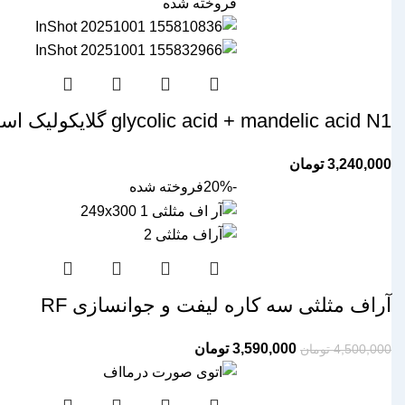
فروخته شده
glycolic acid + mandelic acid N1 گلایکولیک اسید و مندلیک اسید الما ellema
3,240,000
تومان
-20%
فروخته شده
آراف مثلثی سه کاره لیفت و جوانسازی RF
Current
Original
3,590,000
تومان
4,500,000
تومان
price
price
is:
was: