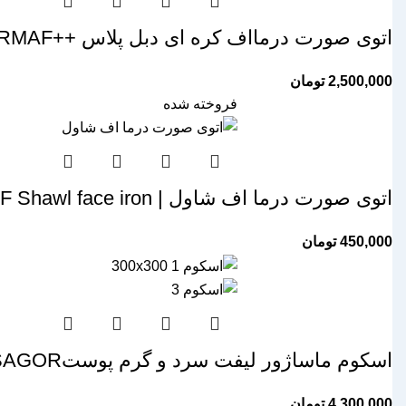
4,500,000 تومان.
3,590,000 تومان.
اتوی صورت درمااف کره ای دبل پلاس ++DERMAF
2,500,000
تومان
فروخته شده
اتوی صورت درما اف شاول | Derma F Shawl face iron
450,000
تومان
اسکوم ماساژور لیفت سرد و گرم پوستd002 HOT & COLD FACE LIFT MESSAGOR
4,300,000
تومان