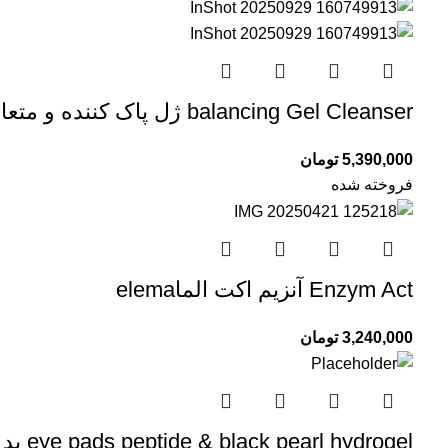
balancing Gel Cleanser ژل پاک کننده و متعادل کننده ی کریستالی
5,390,000
تومان
فروخته شده
Enzym Act آنزیم اکت الماelema
3,240,000
تومان
eye pads peptide & black pearl hydrogel پد هیدروژل و پپتاید دورچشم اتربله