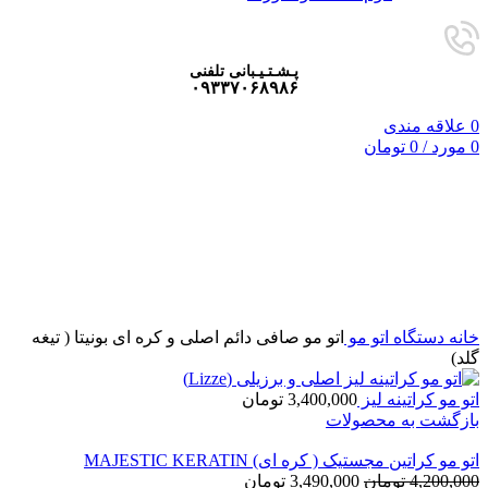
پـشـتـیـبانی تلفنی
۰۹۳۳۷۰۶۸۹۸۶
0
علاقه مندی
0
مورد
/
0
تومان
فروخته شده
برای بزرگنمایی کلیک کنید
خانه
دستگاه اتو مو
اتو مو صافی دائم اصلی و کره ای بونیتا ( تیغه
گلد)
اتو مو کراتینه لیز
3,400,000
تومان
بازگشت به محصولات
اتو مو کراتین مجستیک ( کره ای) MAJESTIC KERATIN
Current
Original
4,200,000
تومان
3,490,000
تومان