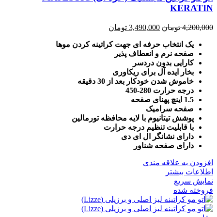
KERATIN
Current
Original
4,200,000
تومان
3,490,000
تومان
price
price
is:
was:
یک انتخاب حرفه ای جهت کراتینه کردن موها
4,200,000 تومان.
3,490,000 تومان.
صفحه نرم و انعطاف پذیر
کارایی بدون دردسر
بخار ایده آل برای ریکاوری
خاموش شدن خودکار بعد از 30 دقیقه
درجه حرارت 280-450
1.5 اینچ پهنای صفحه
صفحه سرامیک
پوشش تیتانیوم با لایه محافظه تورمالین
با قابلیت تنظیم درجه حرارت
دارای نشانگر ال ای دی
دارای صفحه شناور
افزودن به علاقه مندی
اطلاعات بیشتر
نمایش سریع
فروخته شده