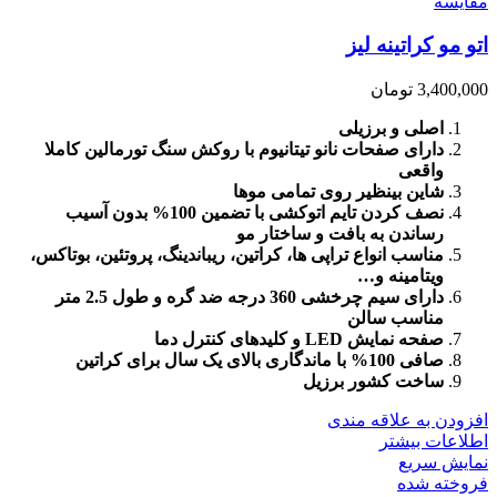
مقايسه
اتو مو کراتینه لیز
3,400,000
تومان
اصلی و برزیلی
دارای صفحات نانو تیتانیوم با روکش سنگ تورمالین کاملا
واقعی
شاین بینظیر روی تمامی موها
نصف کردن تایم اتوکشی با تضمین 100% بدون آسیب
رساندن به بافت و ساختار مو
مناسب انواع تراپی ها، کراتین، ریباندینگ، پروتئین، بوتاکس،
ویتامینه و…
دارای سیم چرخشی 360 درجه ضد گره و طول 2.5 متر
مناسب سالن
صفحه نمایش LED و کلیدهای کنترل دما
صافی 100% با ماندگاری بالای یک سال برای کراتین
ساخت کشور برزیل
افزودن به علاقه مندی
اطلاعات بیشتر
نمایش سریع
فروخته شده