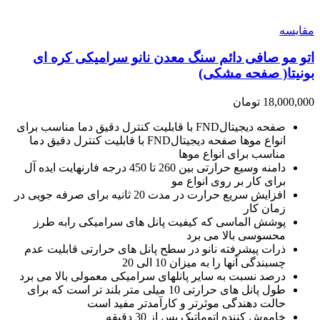
مقايسه
اتو مو صافی دائم سنگ معدن نانو سرامیکی کره ای
بونیتا( صفحه مشکی)
18,000,000
تومان
صفحه دیجیتالFND با قابلیت کنترل دقیق دما مناسب برای
انواع موها صفحه دیجیتالFND با قابلیت کنترل دقیق دما
مناسب برای انواع موها
دامنه وسیع حرارتی بین 260 تا 450 درجه فارنهایت ایده آل
برای کار بر روی انواع مو
افزایش سریع حرارت در مدت 20 ثانیه برای صرفه جویی در
زمان کار
پوشش الماسی که کیفیت پانل های سرامیکی رابه طرز
محسوسی بالا می برد
ذرات پیشرفته نانو در سطح پانل های حرارتی قابلیت عدم
چسبندگی آنها را به میزان 10 الی 20
درصد نسبت به سایر پانلهای سرامیکی معمولی بالا می برد
طول پانل های حرارتی 10 میلی متر بلند تر است که برای
حالت دهندگی موثرتر و کارآمدتر مفید است
خاموش کننده اتوماتیک پس از 30 دقیقه