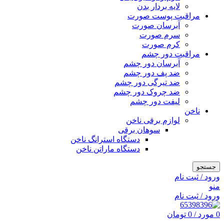
لایه بردار بدن
مراقبت پوست صورت
آبرسان صورت
سرم صورت
کرم صورت
مراقبت دور چشم
آبرسان دور چشم
ضد پف دور چشم
ضد تیرگی دور چشم
ضد چروک دور چشم
لیفت دور چشم
ناخن
لوازم برقی ناخن
سوهان برقی
دستگاه استرانگ ناخن
دستگاه ماراتن ناخن
جستجو
ورود / ثبت نام
منو
ورود / ثبت نام
0
مورد
/
0
تومان