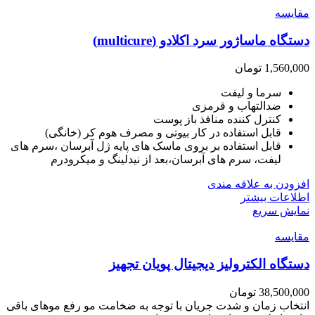
مقايسه
دستگاه ماساژور سرد اکلادو (multicure)
1,560,000
تومان
سرما و لیفت
ضدالتهاب و قرمزی
کنترل کننده منافذ باز پوست
قابل استفاده در کار بیوتی و مصرف هوم کر (خانگی)
قابل استفاده بر بروی ماسک های پایه ژل آبرسان ،سرم های
لیفت، سرم های آبرسان،بعد از نیدلینگ و میکرودرم
افزودن به علاقه مندی
اطلاعات بیشتر
نمایش سریع
مقايسه
دستگاه الکترولیز دیجیتال پویان تجهیز
38,500,000
تومان
انتخاب زمان و شدت جریان با توجه به ضخامت مو رفع موهای باقی