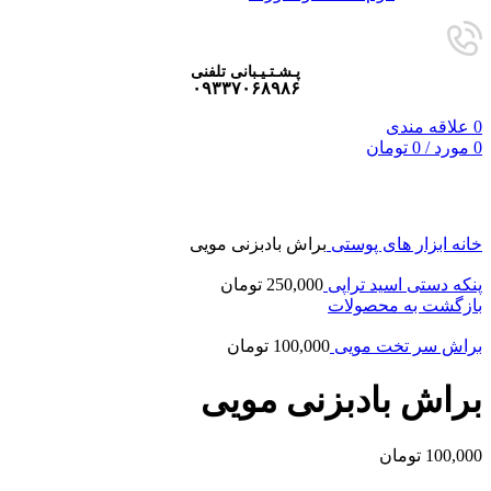
پـشـتـیـبانی تلفنی
۰۹۳۳۷۰۶۸۹۸۶
0
علاقه مندی
0
مورد
/
0
تومان
برای بزرگنمایی کلیک کنید
خانه
ابزار های پوستی
براش بادبزنی مویی
پنکه دستی اسید تراپی
250,000
تومان
بازگشت به محصولات
براش سر تخت مویی
100,000
تومان
براش بادبزنی مویی
100,000
تومان