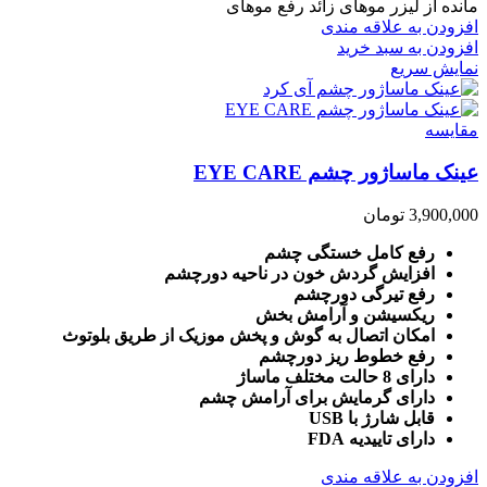
مانده از لیزر موهای زائد رفع موهای
افزودن به علاقه مندی
افزودن به سبد خرید
نمایش سریع
مقايسه
عینک ماساژور چشم EYE CARE
3,900,000
تومان
رفع کامل خستگی چشم
افزایش گردش خون در ناحیه دورچشم
رفع تیرگی دورچشم
ریکسیشن و آرامش بخش
امکان اتصال به گوش و پخش موزیک از طریق بلوتوث
رفع خطوط ریز دورچشم
دارای 8 حالت مختلف ماساژ
دارای گرمایش برای آرامش چشم
قابل شارژ با USB
دارای تاییدیه FDA
افزودن به علاقه مندی