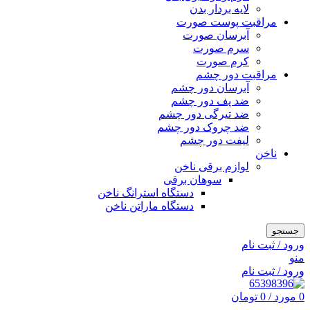
لایه بردار بدن
مراقبت پوست صورت
آبرسان صورت
سرم صورت
کرم صورت
مراقبت دور چشم
آبرسان دور چشم
ضد پف دور چشم
ضد تیرگی دور چشم
ضد چروک دور چشم
لیفت دور چشم
ناخن
لوازم برقی ناخن
سوهان برقی
دستگاه استرانگ ناخن
دستگاه ماراتن ناخن
جستجو
ورود / ثبت نام
منو
ورود / ثبت نام
0
مورد
/
0
تومان