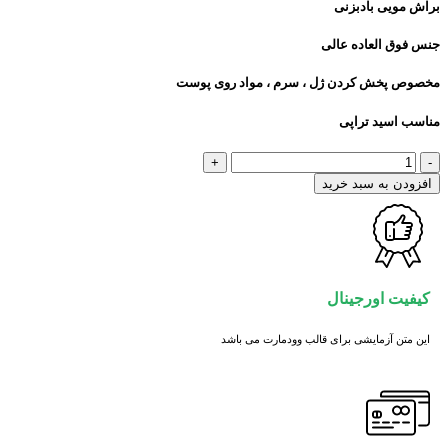
براش مویی بادبزنی
جنس فوق العاده عالی
مخصوص پخش کردن ژل ، سرم ، مواد روی پوست
مناسب اسید تراپی
براش
بادبزنی
افزودن به سبد خرید
مویی
عدد
کیفیت اورجینال
این متن آزمایشی برای قالب وودمارت می باشد