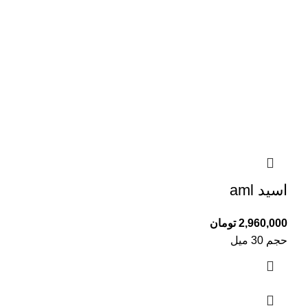
اسید aml
2,960,000
تومان
حجم 30 میل