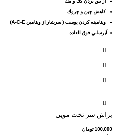
از بين بردن كك و مك
كاهش چين و چروك
ويتامينه كردن پوست ( سرشار از ويتامين A-C-E)
آبرساني فوق العاده
براش سر تخت مویی
100,000
تومان