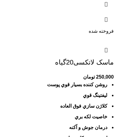
فروخته شده
ماسک لاتکسی20گیاه
250,000
تومان
روشن كننده بسيار قوي پوست
ليفتينگ قوي
كلاژن سازي فوق العاده
خاصيت لكه بري
درمان جوش و آكنه