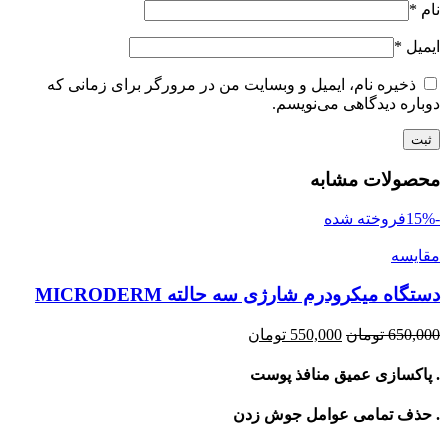
نام
*
ایمیل
*
ذخیره نام، ایمیل و وبسایت من در مرورگر برای زمانی که
دوباره دیدگاهی می‌نویسم.
محصولات مشابه
-15%
فروخته شده
مقايسه
دستگاه میکرودرم شارژی سه حالته MICRODERM
Current
Original
650,000
تومان
550,000
تومان
price
price
is:
was:
. پاکسازی عمیق منافذ پوست
650,000 تومان.
550,000 تومان.
. حذف تمامی عوامل جوش زدن