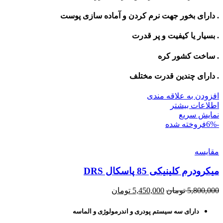
. دارای بخور جهت نرم کردن و آماده سازی پوست
. بسیار یا کیفیت و پر قدرت
. ساخت کشور کره
. دارای چندین قدرت مختلف
افزودن به علاقه مندی
اطلاعات بیشتر
نمایش سریع
-6%
فروخته شده
مقايسه
میکرودرم کلینیکی 85 پاسکال DRS
Current
Original
5,800,000
تومان
5,450,000
تومان
price
price
is:
was:
دارای سه سیستم پودری و اندرمولوژی و الماسه
5,800,000 تومان.
5,450,000 تومان.