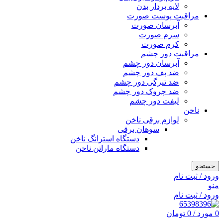
لایه بردار بدن
مراقبت پوست صورت
آبرسان صورت
سرم صورت
کرم صورت
مراقبت دور چشم
آبرسان دور چشم
ضد پف دور چشم
ضد تیرگی دور چشم
ضد چروک دور چشم
لیفت دور چشم
ناخن
لوازم برقی ناخن
سوهان برقی
دستگاه استرانگ ناخن
دستگاه ماراتن ناخن
جستجو
ورود / ثبت نام
منو
ورود / ثبت نام
0
مورد
/
0
تومان