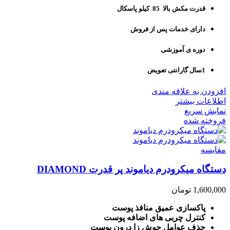
قدرت مکش بالا 85 کیلو پاسکال
دارای خدمات پس از فروش
دوره ی آموزشی
1سال گارانتی تعویض
افزودن به علاقه مندی
اطلاعات بیشتر
نمایش سریع
فروخته شده
مقايسه
دستگاه میکرودرم دیاموند پر قدرت DIAMOND
1,600,000
تومان
پاکسازی عمیق منافذ پوست
کنترل چربی های اضافه پوست
حذف عوامل جوش زا درون پوست