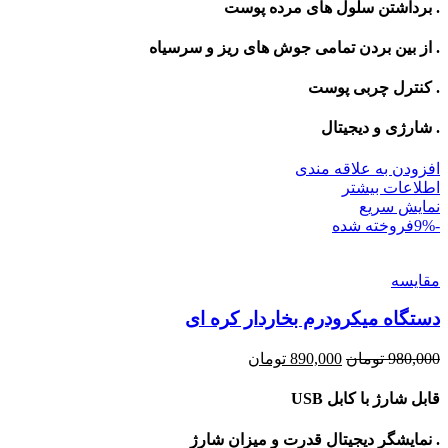
. برداشتن سلول های مرده پوست
. از بین بردن تمامی جوش های ریز و سرسیاه
. کنترل چربی پوست
. شارژی و دیجیتال
افزودن به علاقه مندی
اطلاعات بیشتر
نمایش سریع
-9%
فروخته شده
مقايسه
دستگاه میکرودرم بخاردار کره ای
Current
Original
980,000
تومان
890,000
تومان
price
price
is:
was:
قابل شارژ با کابل USB
980,000 تومان.
890,000 تومان.
. نمایشگر دیجیتال قدرت و میزان شارژ