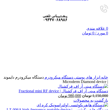
پـشـتـیـبانی تلفنی
۰۹۳۳۷۰۶۸۹۸۶
0
علاقه مندی
0
مورد
/
0
تومان
فروخته شده
برای بزرگنمایی کلیک کنید
خانه
ابزار های پوستی
دستگاه میکرودرم
دستگاه میکرودرم دایموند
| Microderm Diamond device
دستگاه مینی آر اف فرکشنال | Fractional mini RF device
Current
Original
1,150,000
تومان
980,000
تومان
price
price
بازگشت به محصولات
is:
was:
1,150,000 تومان.
980,000 تومان.
دستگاه هایفریکوِئنسی | LZ-006A high-frequency portable device