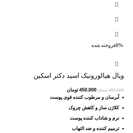
-8%
فروخته شده
ویال هیالورونیک اسید دکتر اسکین
Current
Original
450,000
تومان
490,000
تومان
price
price
آبرسان و مرطوب کننده قوی پوست
is:
was:
کلاژن ساز و کاهش چروک
490,000 تومان.
450,000 تومان.
نرم و شاداب کننده پوست
ترمیم کننده و ضد التهاب