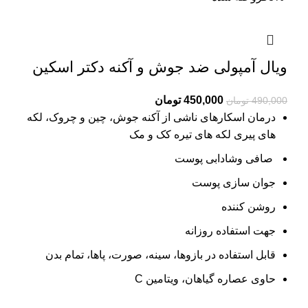
ویال آمپولی ضد جوش و آکنه دکتر اسکین
Current
Original
450,000
تومان
490,000
تومان
price
price
درمان اسکارهای ناشی از آکنه
جوش، چین و چروک، لکه
is:
was:
های پیری لکه های تیره کک و مک
490,000 تومان.
450,000 تومان.
صافی وشادابی پوست
جوان سازی پوست
روشن کننده
جهت استفاده روزانه
قابل استفاده در بازوها، سینه، صورت، پاها، تمام بدن
حاوی عصاره گیاهان، ویتامین C