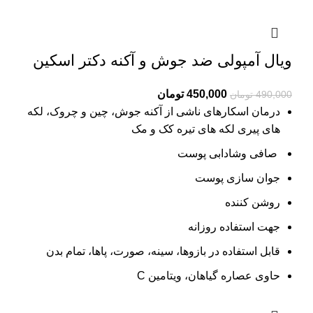
ویال آمپولی ضد جوش و آکنه دکتر اسکین
Current
Original
450,000
تومان
490,000
تومان
price
price
درمان اسکارهای ناشی از آکنه
جوش، چین و چروک، لکه
is:
was:
های پیری لکه های تیره کک و مک
490,000 تومان.
450,000 تومان.
صافی وشادابی پوست
جوان سازی پوست
روشن کننده
جهت استفاده روزانه
قابل استفاده در بازوها، سینه، صورت، پاها، تمام بدن
حاوی عصاره گیاهان، ویتامین C