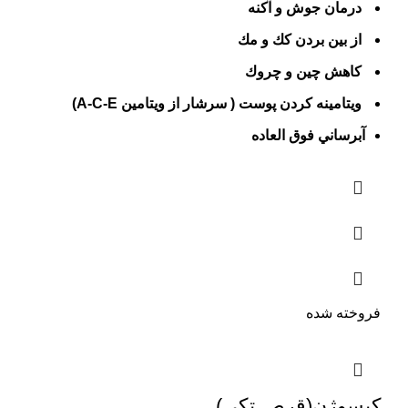
درمان جوش و آكنه
از بين بردن كك و مك
كاهش چين و چروك
ويتامينه كردن پوست ( سرشار از ويتامين A-C-E)
آبرساني فوق العاده
فروخته شده
کپسوژن(قرص تکی)