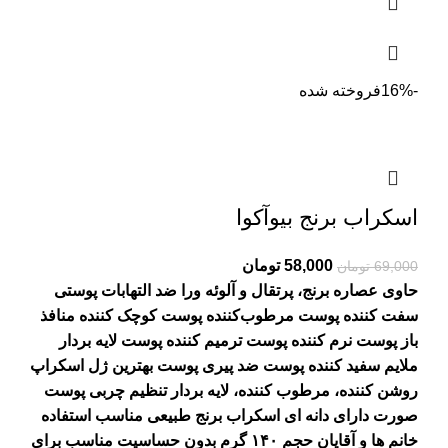
-16%
فروخته شده
اسکراب برنج بیوآکوا
Current
Original
58,000
تومان
69,000
تومان
price
price
حاوی عصاره برنج، پرتقال و آلوئه ورا ضد التهابات پوستی
is:
was:
سفت کننده پوست
مرطوب‌کننده پوست کوچک کننده منافذ
69,000 تومان.
58,000 تومان.
باز پوست نرم کننده پوست ترمیم کننده پوست لایه بردار
ملایم سفید کننده پوست ضد پیری پوست بهترین ژل اسکراپ
روشن کننده، مرطوب کننده، لایه بردار تنظیم چربی پوست
صورت دارای دانه ای اسکراب برنج طبیعی مناسب استفاده
خانم ها و آقایان حجم ۱۴۰ گرم بدون حساسیت مناسب برای