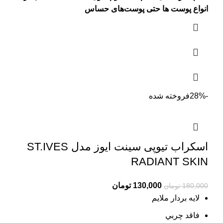
انواع پوست ها حتی پوست‌‌‌‌های حساس
-28%
فروخته شده
اسکراب تیوپی سینت ایوز مدل ST.IVES
RADIANT SKIN
Current
Original
130,000
تومان
180,000
تومان
price
price
لایه بردار ملایم
is:
was:
فاقد چربي
180,000 تومان.
130,000 تومان.