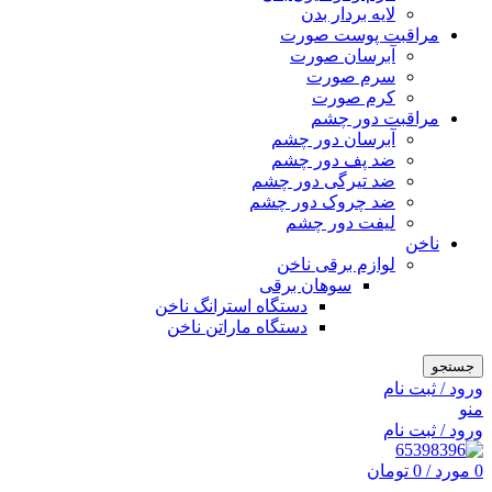
لایه بردار بدن
مراقبت پوست صورت
آبرسان صورت
سرم صورت
کرم صورت
مراقبت دور چشم
آبرسان دور چشم
ضد پف دور چشم
ضد تیرگی دور چشم
ضد چروک دور چشم
لیفت دور چشم
ناخن
لوازم برقی ناخن
سوهان برقی
دستگاه استرانگ ناخن
دستگاه ماراتن ناخن
جستجو
ورود / ثبت نام
منو
ورود / ثبت نام
0
مورد
/
0
تومان