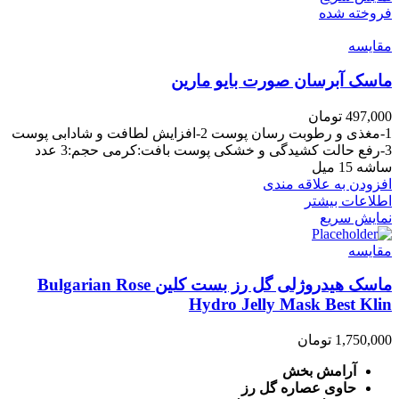
فروخته شده
مقايسه
ماسک آبرسان صورت بایو مارین
497,000
تومان
1-مغذی و رطوبت رسان پوست 2-افزایش لطافت و شادابی پوست
3-رفع حالت کشیدگی و خشکی پوست بافت:کرمی حجم:3 عدد
ساشه 15 میل
افزودن به علاقه مندی
اطلاعات بیشتر
نمایش سریع
مقايسه
ماسک هیدروژلی گل رز بست کلین Bulgarian Rose
Hydro Jelly Mask Best Klin
1,750,000
تومان
آرامش بخش
حاوی عصاره گل رز