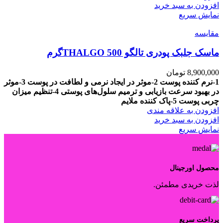
افزودن به سبد خرید
نمایش سریع
مقايسه
ماسک جلبک پودری تالگو THALGO 500گرم
8,900,000
تومان
1-نرم کننده پوست
2-موثر در ایجاد نرمی و لطافت در پوست
3-موثر
در بهبود سرعت بازیابی و ترمیم سلول‌های پوستی
4-تنظیم میزان
چربی پوست
5-پاک کننده ملایم
افزودن به علاقه مندی
افزودن به سبد خرید
نمایش سریع
محصول اورجینال
لذت خریدی مطمئن.
پرداخت سریع