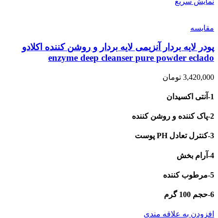
نمایش سریع
مقايسه
پودر لایه بردار آنزیمی لایه بردار و روشن کننده اکلادو
enzyme deep cleanser pure powder eclado
3,420,000
تومان
1-آنتی اکسیدان
2-پاک کننده و روشن کننده
3-کنترل تعادل PH پوست
4-آرام بخش
5-مرطوب کننده
6-حجم 100 گرم
افزودن به علاقه مندی