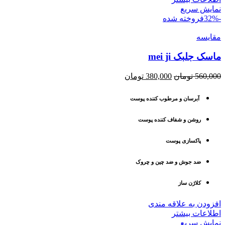
نمایش سریع
-32%
فروخته شده
مقايسه
ماسک جلبک mei ji
Current
Original
560,000
تومان
380,000
تومان
price
price
is:
was:
آبرسان و مرطوب کننده پوست
560,000 تومان.
380,000 تومان.
روشن و شفاف کننده پوست
پاکسازی پوست
ضد جوش و ضد چین و چروک
کلاژن ساز
افزودن به علاقه مندی
اطلاعات بیشتر
نمایش سریع