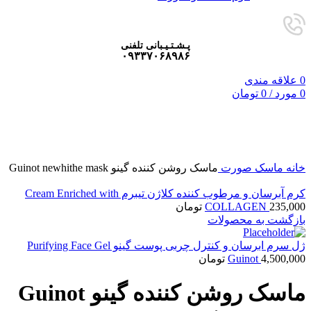
پـشـتـیـبانی تلفنی
۰۹۳۳۷۰۶۸۹۸۶
0
علاقه مندی
0
مورد
/
0
تومان
فروخته شده
برای بزرگنمایی کلیک کنید
خانه
ماسک صورت
ماسک روشن کننده گینو Guinot newhithe mask
کرم آبرسان و مرطوب کننده کلاژن تیبرم Cream Enriched with
235,000
COLLAGEN
تومان
بازگشت به محصولات
ژل سرم ابرسان و کنترل چربی پوست گینو Purifying Face Gel
4,500,000
Guinot
تومان
ماسک روشن کننده گینو Guinot