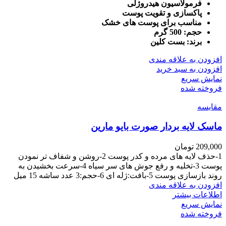
فرمولاسیون هیدروژلی
پاکسازی و تقویت پوست
مناسب برای پوست های خشک
حجم: 500 گرم
برند: بست کلین
افزودن به علاقه مندی
افزودن به سبد خرید
نمایش سریع
فروخته شده
مقايسه
ماسک لایه بردار صورت بایو مارین
209,000
تومان
1-حذف لایه های مرده و کدر پوست 2-روشن و شفاف تر نمودن
پوست 3-تخلیه و رفع جوش های سر سیاه 4-سرعت بخشیدن به
روند بازسازی پوست 5-بافت:ژله ای 6-حجم:3 عدد ساشه 15 میل
افزودن به علاقه مندی
اطلاعات بیشتر
نمایش سریع
فروخته شده