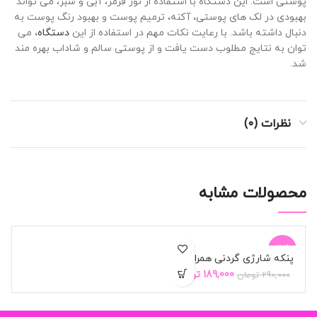
پوستی است. این دستگاه با استفاده از نور قرمز، آبی و سبز، می تواند
بهبودی در لک های پوستی، آکنه، ترمیم پوست و بهبود رنگ پوست به
دنبال داشته باشد. با رعایت نکات مهم در استفاده از این
دستگاه
، می
توان به نتایج مطلوب دست یافت و از پوستی سالم و شاداب بهره مند
شد
.
نظرات (0)
محصولات مشابه
-35%
پنکه شارژی گردنی همراه Fan
Cooling USB
Current
Original
189,000
تومان
290,000
تومان
فروخته
شده
price
price
is:
was:
290,000 تومان.
189,000 تومان.