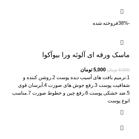
-38%
فروخته شده
ماسک ورقه ای آلوئه ورا بیوآکوا
Current
Original
5,000
تومان
8,000
تومان
price
price
1.ترمیم بافت های آسیب دیده پوست 2.روشن کننده و
is:
was:
شفافیت پوست 3.رفع جوش های صورت 4.آبرسان قوی
8,000 تومان.
5,000 تومان.
5.ضد خشکی پوست 6.رفع چین و خطوط صورت 7.مناسب
انوع پوست