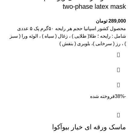
two-phase latex mask
289,000
تومان
محصول کشور اسپانیا حجم هر رایحه ۵۰گرم پک ۵ عددی
شامل : رایحه ؛ طلا( طلایی ) ، زغال ( سیاه ) ، الوئه ورا ( سبز
) ، رز ( سرخابی )، بلوبری ( بنفش )
-38%
فروخته شده
ماسک ورقه ای خیار بیوآکوا