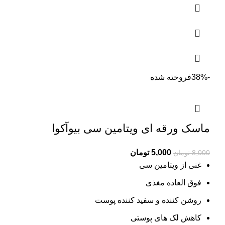
-38%
فروخته شده
ماسک ورقه ای ویتامین سی بیوآکوا
Current
Original
5,000
تومان
8,000
تومان
price
price
غنی از ویتامین سی
is:
was:
فوق العاده مغذی
8,000 تومان.
5,000 تومان.
روشن کننده و سفید کننده پوست
کاهش لک های پوستی