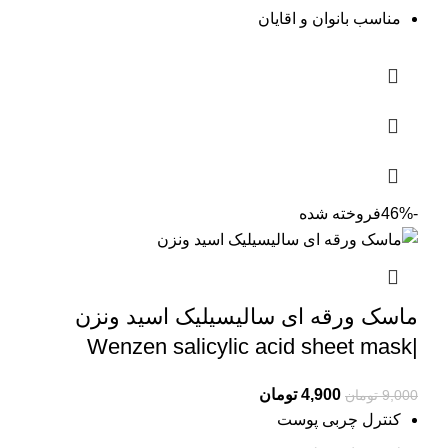
مناسب بانوان و اقایان
-46%
فروخته شده
ماسک ورقه ای سالیسیلیک اسید ونزن
|Wenzen salicylic acid sheet mask
Current
Original
4,900
تومان
9,000
تومان
price
price
کنترل چربی پوست
is:
was: