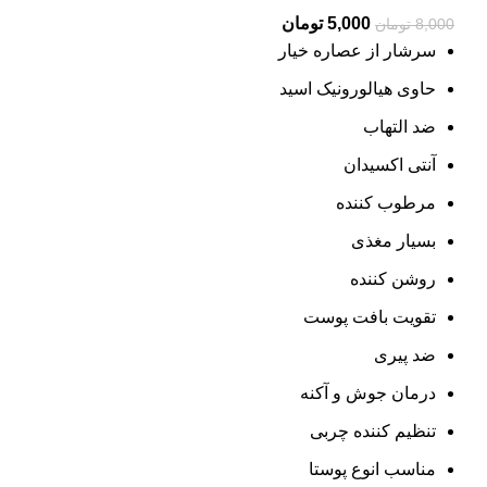
Current
Original
5,000
تومان
8,000
تومان
price
price
سرشار از عصاره خیار
is:
was:
حاوی هیالورونیک اسید
8,000 تومان.
5,000 تومان.
ضد التهاب
آنتی اکسیدان
مرطوب کننده
بسیار مغذی
روشن کننده
تقویت بافت پوست
ضد پیری
درمان جوش و آکنه
تنظیم کننده چربی
مناسب انوع پوستا