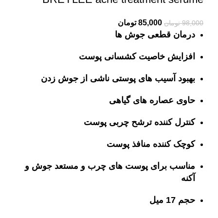
Current
Original
85,000
تومان
98,000
تومان
درمان قطعی جوش ها
price
price
is:
was:
افزایش خاصیت کشسانی پوست
98,000 تومان.
85,000 تومان.
بهبود آسیب های پوستی ناشی از جوش زدن
حاوی عصاره های گیاهی
کنترل کننده ترشح چربی پوست
کوچک کننده منافذ پوست
مناسب برای پوست های چرب و مستعد جوش و
آکنه
حجم 17 میل