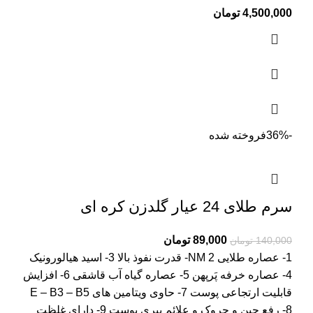
4,500,000
تومان
-36%
فروخته شده
سرم طلای 24 عیار گلدزن کره ای
Current
Original
89,000
تومان
140,000
تومان
price
price
1- عصاره طلایی NM 2- قدرت نفوذ بالا 3- اسید هیالورونیک
is:
was:
4- عصاره خرفه پَرپهن 5- عصاره گیاه آب قاشقی 6- افزایش
140,000 تومان.
89,000 تومان.
قابلیت ارتجاعی پوست 7- حاوی ویتامین های E – B3 – B5
8- رفع چین و چروک و علائم پیری پوست 9- دارای غلظت