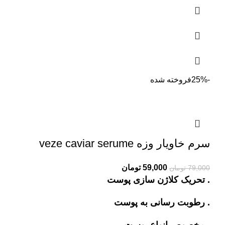
-25%
فروخته شده
سرم خاویار وزه veze caviar serume
Current
Original
59,000
تومان
79,000
تومان
. تحریک کلاژن سازی پوست
price
price
is:
was:
. رطوبت رسانی به پوست
79,000 تومان.
59,000 تومان.
. مخصوص انواع پوست