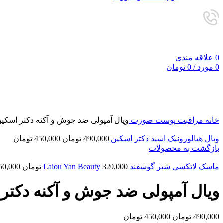
0
علاقه مندی
0
مورد
/
0
تومان
-8%
فروخته شده
برای بزرگنمایی کلیک کنید
خانه
مراقبت پوست صورت
ویال آمپولی ضد جوش و آکنه دکتر اسکی
rrent
Original
ویال هیالورونیک اسید دکتر اسکین
490,000
تومان
450,000
تومان
price
price
بازگشت به محصولات
is:
was:
490,000 تومان.
450,000 
riginal
ماسک لاتکسی شیر گوسفند Laiou Yan Beauty
320,000
تومان
50,000
price
was:
ویال آمپولی ضد جوش و آکنه دکتر
320,000 توما
Current
Original
490,000
تومان
450,000
تومان