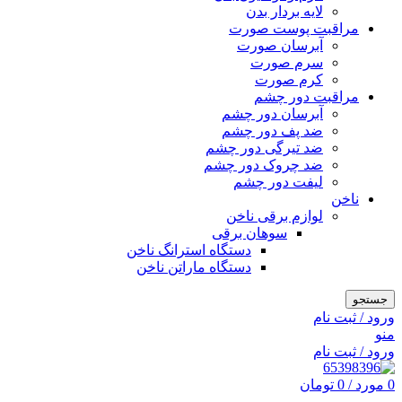
لایه بردار بدن
مراقبت پوست صورت
آبرسان صورت
سرم صورت
کرم صورت
مراقبت دور چشم
آبرسان دور چشم
ضد پف دور چشم
ضد تیرگی دور چشم
ضد چروک دور چشم
لیفت دور چشم
ناخن
لوازم برقی ناخن
سوهان برقی
دستگاه استرانگ ناخن
دستگاه ماراتن ناخن
جستجو
ورود / ثبت نام
منو
ورود / ثبت نام
0
مورد
/
0
تومان