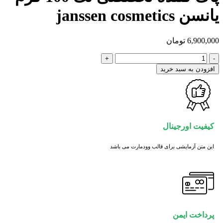
یانسن janssen cosmetics
6,900,000
تومان
پاک
کننده
افزودن به سبد خرید
تخصصی
لک
100
گرم
یانسن
janssen
کیفیت اورجینال
cosmetics
عدد
این متن آزمایشی برای قالب وودمارت می باشد
پرداخت ایمن