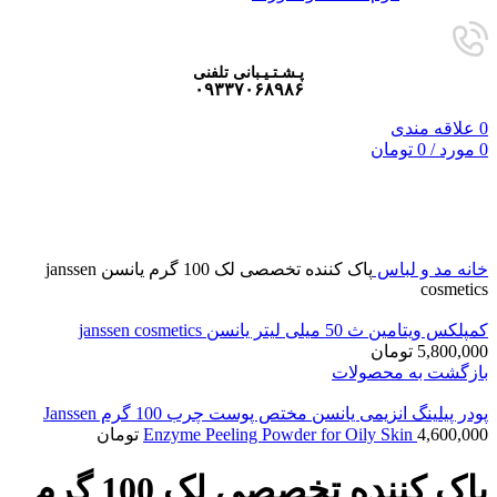
پـشـتـیـبانی تلفنی
۰۹۳۳۷۰۶۸۹۸۶
0
علاقه مندی
0
مورد
/
0
تومان
برای بزرگنمایی کلیک کنید
خانه
مد و لباس
پاک کننده تخصصی لک 100 گرم یانسن janssen
cosmetics
کمپلکس ویتامین ث 50 میلی لیتر یانسن janssen cosmetics
5,800,000
تومان
بازگشت به محصولات
پودر پیلینگ انزیمی یانسن مختص پوست چرب 100 گرم Janssen
4,600,000
Enzyme Peeling Powder for Oily Skin
تومان
پاک کننده تخصصی لک 100 گرم