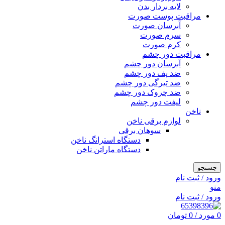
لایه بردار بدن
مراقبت پوست صورت
آبرسان صورت
سرم صورت
کرم صورت
مراقبت دور چشم
آبرسان دور چشم
ضد پف دور چشم
ضد تیرگی دور چشم
ضد چروک دور چشم
لیفت دور چشم
ناخن
لوازم برقی ناخن
سوهان برقی
دستگاه استرانگ ناخن
دستگاه ماراتن ناخن
جستجو
ورود / ثبت نام
منو
ورود / ثبت نام
0
مورد
/
0
تومان