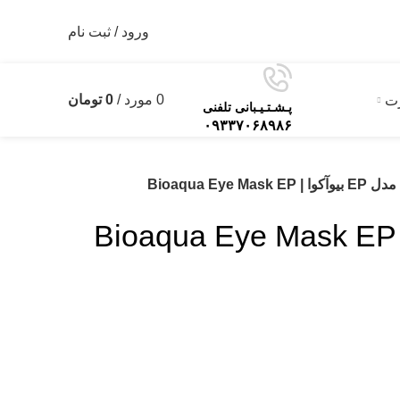
ورود / ثبت نام
0
مورد
/
0
تومان
رت
0
پـشـتـیـبانی تلفنی
۰۹۳۳۷۰۶۸۹۸۶
Bioaqua Eye Mas