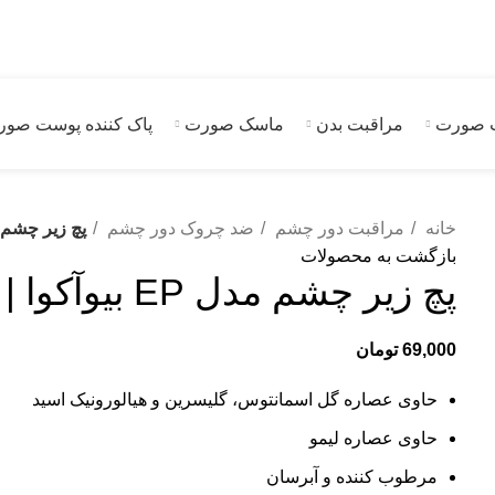
 صورت
مراقبت بدن
ماسک صورت
پاک کننده پوست صو
خانه
مراقبت دور چشم
ضد چروک دور چشم
پچ زیر چشم مدل EP بیوآکوا | k EP
بازگشت به محصولات
پچ زیر چشم مدل EP بیوآکوا | Bioaqua Eye Mask EP
69,000
تومان
حاوی عصاره گل اسمانتوس، گلیسرین و هیالورونیک اسید
حاوی عصاره لیمو
مرطوب کننده و آبرسان