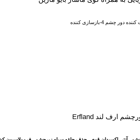
ارف لند Erfland
چشم
. آنتی اکسیدان قوی
. حذف حلقه سیاه زیرچشم
. فرمولاسیون کشور