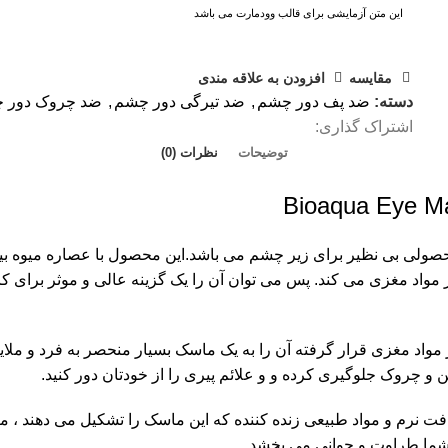
این متن آزمایشی برای قالب وودمارت می باشد
مقايسه
افزودن به علاقه مندی
دسته:
ضد پف دور چشم
,
ضد تیرگی دور چشم
,
ضد چروک دور 
اشتراک گذاری:
توضیحات
نظرات (0)
یر چشم مدل EP بیوآکوا | Bioaqua Eye Mask EP محصولی بی نظیر برای زیر چشم می باشد.این محصول
از مواد مغزی می کند. پس می توان آن را یک گزینه عالی و موثر برای
واد مغزی قرار گرفته آن را به یک ماسک بسیار منحصر به فرد و ملایم
 و چروک جلوگیری کرده و و علائم پیری را از خودتان دور کنید.
افت نرم و مواد طبیعی زنده کننده که این ماسک را تشکیل می دهند ، 
 شما طراوت و جوانی می بخشد.