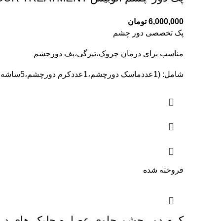
6,000,000
تومان
پک تخصصی دور چشم
مناسب برای درمان چروک،تیرگی،پف دورچشم
شامل: (1عددماسک دورچشم،1عددکرم دورچشم،5ساشه پلینگ انزیمی،10عددبایوکامپلکس)
فروخته شده
کرم دور چشم حاوی عصاره جلبک های دریای