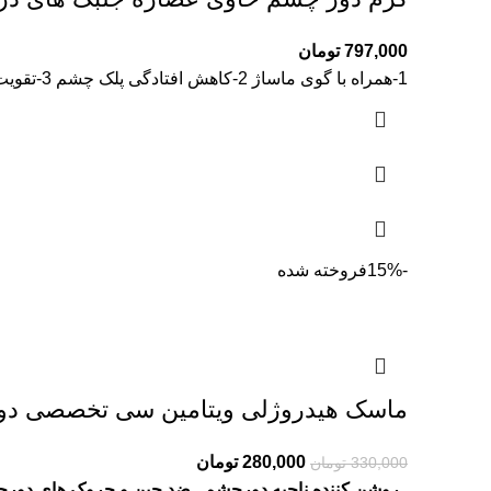
797,000
تومان
1-همراه با گوی ماساژ 2-کاهش افتادگی پلک چشم 3-تقویت کننده دور چشم 4-بازسازی کننده
-15%
فروخته شده
ماسک هیدروژلی ویتامین سی تخصصی دورچشم 
Current
Original
280,000
تومان
330,000
تومان
price
price
. روشن کننده ناحیه دورچشم
. ضد چین و چروک های دور