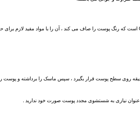
ه دهید ماسک را به مدت حداقل 15 دقیقه الی 20 دقیقه روی سطح پوست قرار بگیرد ، سپس ماسک 
چ عنوان نیازی به شستشوی مجدد پوست صورت خود ندارید .