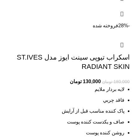
-28%
فروخته شده
اسکراب تیوپی سینت ایوز مدل ST.IVES
RADIANT SKIN
Current
Original
130,000
تومان
180,000
تومان
price
price
لایه بردار ملایم
is:
was:
فاقد چربي
180,000 تومان.
130,000 تومان.
پاک کننده مناسب قبل از آرایش
صاف و یکدست کننده پوست
روشن کننده پوست