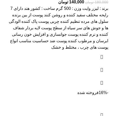
Current
Original
140,000
تومان
180,000
تومان
price
price
برند : لیزر وایت وزن : 500 گرم ساخت : کشور هند دارای 7
is:
was:
رایحه مختلف سفید کننده و روشن کنند پوست از بین برنده
180,000 تومان.
140,000 تومان.
سلول های مرده تنظیم کننده چربی پوست پاک کننده الودگی
ها و جوش های سر سیاه از سطح پوست لایه بردار شفاف
کننده و نرم کننده پوست جوانسازی و افزایش خون رسانی
ابرسان و مرطوب کننده پوست ضد حساسیت مناسب انواع
پوست های چرب ، مختلط و خشک
-16%
فروخته شده