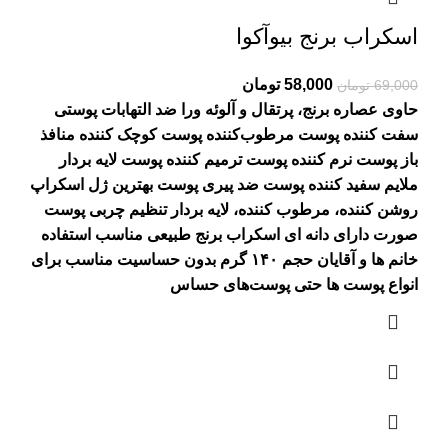
اسکراب برنج بیوآکوا
Current
Original
58,000
تومان
69,000
تومان
price
price
حاوی عصاره برنج، پرتقال و آلوئه ورا ضد التهابات پوستی
is:
was:
سفت کننده پوست
مرطوب‌کننده پوست کوچک کننده منافذ
69,000 تومان.
58,000 تومان.
باز پوست نرم کننده پوست ترمیم کننده پوست لایه بردار
ملایم سفید کننده پوست ضد پیری پوست بهترین ژل اسکراپ
روشن کننده، مرطوب کننده، لایه بردار تنظیم چربی پوست
صورت دارای دانه ای اسکراب برنج طبیعی مناسب استفاده
خانم ها و آقایان حجم ۱۴۰ گرم بدون حساسیت مناسب برای
انواع پوست ها حتی پوست‌‌‌‌های حساس