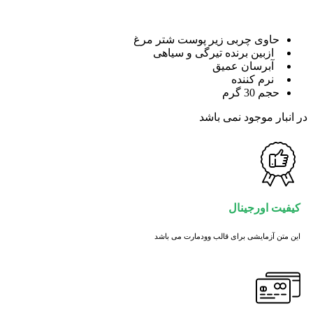
price
price
is:
was:
180,000 تومان.
120,000 تومان.
حاوی چربی زیر پوست شتر مرغ
ازبین برنده تیرگی و سیاهی
آبرسان عمیق
نرم کننده
حجم 30 گرم
در انبار موجود نمی باشد
کیفیت اورجینال
این متن آزمایشی برای قالب وودمارت می باشد