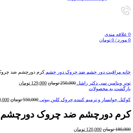
0
علاقه مندی
0
مورد
/
0
تومان
-33%
فروخته شده
برای بزرگنمایی کلیک کنید
خانه
مراقبت دور چشم
ضد چروک دور چشم
کرم دورچشم ضد چروک
Current
Original
تونر ویتامین سی دکتر راشل
250,000
تومان
129,000
تومان
price
price
بازگشت به محصولات
is:
was:
250,000 تومان.
129,000 تومان.
ginal
کوکتل جوانساز و ترمیم کننده چروک کلین بیوتی
550,000
تومان
0,000
price
was:
کرم دورچشم ضد چروک دورچشم د
550,000 ت
Current
Original
180,000
تومان
120,000
تومان