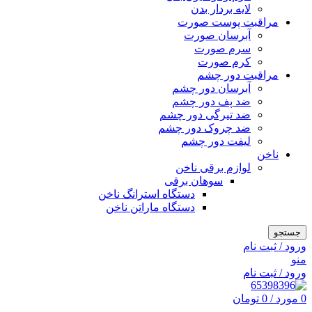
لایه بردار بدن
مراقبت پوست صورت
آبرسان صورت
سرم صورت
کرم صورت
مراقبت دور چشم
آبرسان دور چشم
ضد پف دور چشم
ضد تیرگی دور چشم
ضد چروک دور چشم
لیفت دور چشم
ناخن
لوازم برقی ناخن
سوهان برقی
دستگاه استرانگ ناخن
دستگاه ماراتن ناخن
جستجو
ورود / ثبت نام
منو
ورود / ثبت نام
0
مورد
/
0
تومان