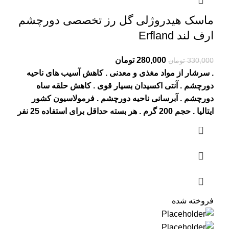
ماسک هیدروژلی گل رز تخصصی دورچشم
ارف لند Erfland
Current
Original
280,000
تومان
330,000
تومان
price
price
. سرشار از مواد مغذی و معدنی
. کاهش آسیب های ناحیه
is:
was:
دورچشم
. آنتی اکسیدان بسیار قوی
. کاهش حلقه ساه
330,000 تومان.
280,000 تومان.
دورچشم
. آبرسانی ناحیه دورچشم
. فرمولاسیون کشور
ایتالیا
. حجم 200 گرم
. هر بسته حداقل برای استفاده 25 نفر
فروخته شده