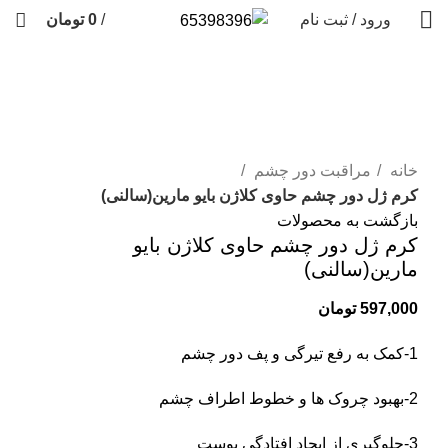
ورود / ثبت نام
/
0
تومان
فروخته شده
برای بزرگنمایی کلیک کنید
خانه
مراقبت دور چشم
کرم ژل دور چشم حاوی کلاژن بایو مارین(سالنی)
بازگشت به محصولات
کرم ژل دور چشم حاوی کلاژن بایو
مارین(سالنی)
597,000
تومان
1-کمک به رفع تیرگی و پف دور چشم
2-بهبود چروک ها و خطوط اطراف چشم
3-جلوگیری از ایجاد افتادگی پوست