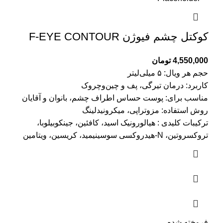
کوکتل چشم فیوژن F-EYE CONTOUR
4,550,000
تومان
حجم هر ویال:
۵ میلی‌لیتر
کاربرد:
درمان تیرگی، پف و چین‌وچروک
مناسب برای:
پوست حساس اطراف چشم، بانوان و آقایان
روش استفاده:
مزوتراپی، میکرونیدلینگ
ترکیبات کلیدی :
هیالورونیک اسید، کافئین، جینکوبیلوبا،
تروکسروتین، N-هیدروکسی سوسینیمید، کریسین، ویتامین
فروخته شده