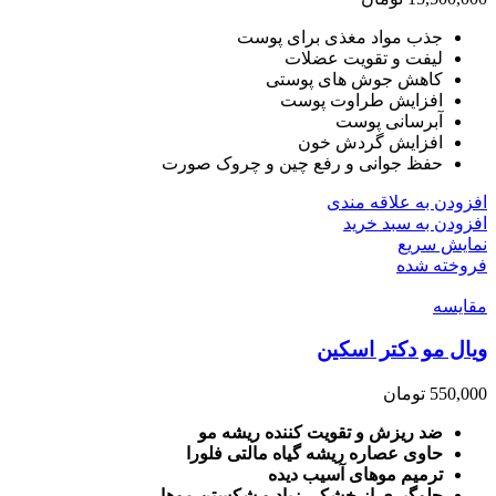
جذب مواد مغذی برای پوست
لیفت و تقویت عضلات
کاهش جوش های پوستی
افزایش طراوت پوست
آبرسانی پوست
افزایش گردش خون
حفظ جوانی و رفع چین و چروک صورت
افزودن به علاقه مندی
افزودن به سبد خرید
نمایش سریع
فروخته شده
مقايسه
ویال مو دکتر اسکین
550,000
تومان
ضد ریزش و تقویت کننده ریشه مو
حاوی عصاره ریشه گیاه مالتی فلورا
ترمیم موهای آسیب دیده
جلوگیری از خشکی زیاد و شکستن موها