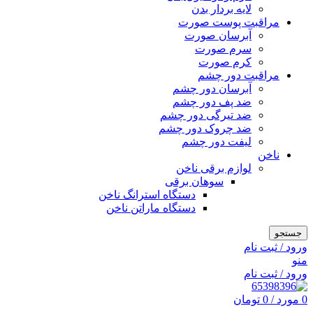
لایه بردار بدن
مراقبت پوست صورت
آبرسان صورت
سرم صورت
کرم صورت
مراقبت دور چشم
آبرسان دور چشم
ضد پف دور چشم
ضد تیرگی دور چشم
ضد چروک دور چشم
لیفت دور چشم
ناخن
لوازم برقی ناخن
سوهان برقی
دستگاه استرانگ ناخن
دستگاه ماراتن ناخن
جستجو
ورود / ثبت نام
منو
ورود / ثبت نام
0
مورد
/
0
تومان