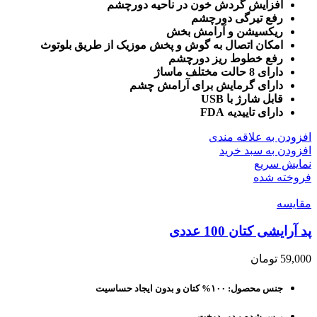
افزایش گردش خون در ناحیه دورچشم
رفع تیرگی دورچشم
ریکسیشن و آرامش بخش
امکان اتصال به گوش و پخش موزیک از طریق بلوتوث
رفع خطوط ریز دورچشم
دارای 8 حالت مختلف ماساژ
دارای گرمایش برای آرامش چشم
قابل شارژ با USB
دارای تاییدیه FDA
افزودن به علاقه مندی
افزودن به سبد خرید
نمایش سریع
فروخته شده
مقايسه
پد آرایشی کتان 100 عددی
59,000
تومان
جنس محصول: ۱۰۰% کتان و بدون ایجاد حساسیت
پرس شده و دور دوخت