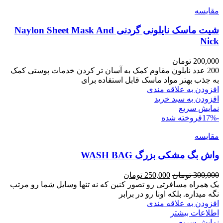
مقايسه
شیت ماسک نایلونی گردنی Naylon Sheet Mask And
Nick
200,000
تومان
200 عدد نایلون مقاوم کمک به آسان تر کردن خدمات پوستی کمک
به جذب بهتر مواد ماسک قابل استفاده برای
افزودن به علاقه مندی
افزودن به سبد خرید
نمایش سریع
-17%
فروخته شده
مقايسه
واش بگ مشکی بزرگ WASH BAG
Current
Original
300,000
تومان
250,000
تومان
price
price
یک همراه مسافرتی رو تصور کنین که نه تنها وسایل شما رو مرتب
is:
was:
نگه میداره. بلکه اونا رو در برابر
300,000 تومان.
250,000 تومان.
افزودن به علاقه مندی
اطلاعات بیشتر
نمایش سریع