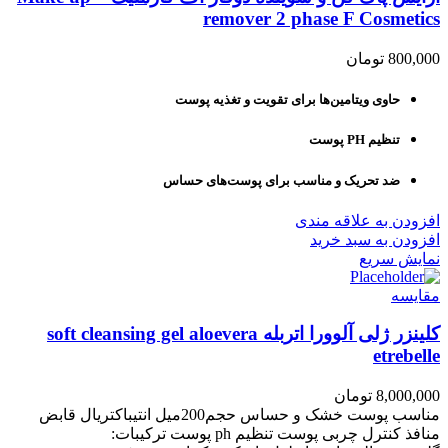
remover 2 phase F Cosmetics
800,000
تومان
حاوی ویتامین‌ها برای تقویت و تغذیه پوست
تنظیم PH پوست
ضد تحریک و مناسب برای پوست‌های حساس
افزودن به علاقه مندی
افزودن به سبد خرید
نمایش سریع
مقايسه
کلینزر ژلی آلوورا اتربله soft cleansing gel aloevera
etrebelle
8,000,000
تومان
مناسب پوست خشک و حساس حجم200میل انتیباکتریال قابض
منافذ کنترل چربی پوست تنظیم ph پوست ترکیبات: