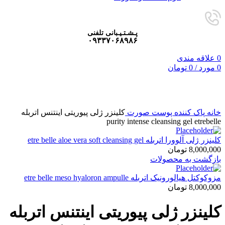
پـشـتـیـبانی تلفنی
۰۹۳۳۷۰۶۸۹۸۶
0
علاقه مندی
0
مورد
/
0
تومان
برای بزرگنمایی کلیک کنید
خانه
پاک کننده پوست صورت
کلینزر ژلی پیوریتی اینتنس اتربله
purity intense cleansing gel etrebelle
کلینزر ژلی آلوورا اتربله etre belle aloe vera soft cleansing gel
8,000,000
تومان
بازگشت به محصولات
مزوکوکتل هیالورونیک اتربله etre belle meso hyaloron ampulle
8,000,000
تومان
کلینزر ژلی پیوریتی اینتنس اتربله