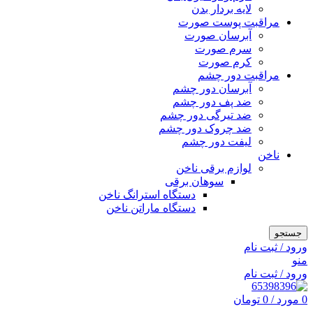
لایه بردار بدن
مراقبت پوست صورت
آبرسان صورت
سرم صورت
کرم صورت
مراقبت دور چشم
آبرسان دور چشم
ضد پف دور چشم
ضد تیرگی دور چشم
ضد چروک دور چشم
لیفت دور چشم
ناخن
لوازم برقی ناخن
سوهان برقی
دستگاه استرانگ ناخن
دستگاه ماراتن ناخن
جستجو
ورود / ثبت نام
منو
ورود / ثبت نام
0
مورد
/
0
تومان