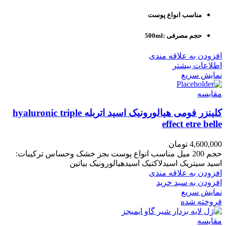
مناسب انواع پوست
حجم مصرفی :500ml
افزودن به علاقه مندی
اطلاعات بیشتر
نمایش سریع
مقايسه
کلینزر فومی هیالورونیک اسید اتربله hyaluronic triple
effect etre belle
4,600,000
تومان
حجم 200 میل مناسب انواع پوست بجز خشک وحساس ترکیبات:
اسید سیتریک اسیدلاکتیک اسیدهیالورونیک بیاتین
افزودن به علاقه مندی
افزودن به سبد خرید
نمایش سریع
فروخته شده
مقايسه