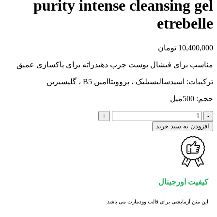
purity intense cleansing gel
etrebelle
10,400,000
تومان
مناسب برای فیشال پوست چرب دهیدراته برای پاکسازی عمیق
ترکیبات: اسیدسالیسیلیک ، پروویتاامین B5 ، گلیسیرین
حجم: 500میل
کلینزر
ژلی
افزودن به سبد خرید
پیوریتی
اینتنس
اتربله
purity
intense
cleansing
کیفیت اورجینال
gel
etrebelle
این متن آزمایشی برای قالب وودمارت می باشد
عدد