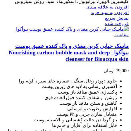
گلیسیرین،الوورا، بیزابولول، اسکوربیک اسید، روغن سیتروس
افزودن به علاقه مندی
افزودن به سبد خرید
نمایش سریع
فروخته شده
مقايسه
ماسک حبابی کربن مغذی و پاک کننده عمیق پوست
بیوآکوا | Nourishing carbon bubble mask and deep
cleanser for Bioacqua skin
79,000
تومان
حاوی : پودر زغال سنگ ، عصاره چای سبز ، آلوئه ورا
اکسیژن رسانی به لایه های زیرین پوست
پاکسازی عمیق منافذ باز پوست
روشن و شفاف کننده فوق العاده قوی
کاهش و بستن منافذ باز پوست
افزایش رطوبت و آبرسانی
متعادل سازی چربی و Ph پوست
باز گرداندن حالت کشسانی و الاسیته پوست
قابل استفاده برای آقایان و خانم ها
مناسب انواع پوست مخصوصاَ پوست های چرب و جوش دار