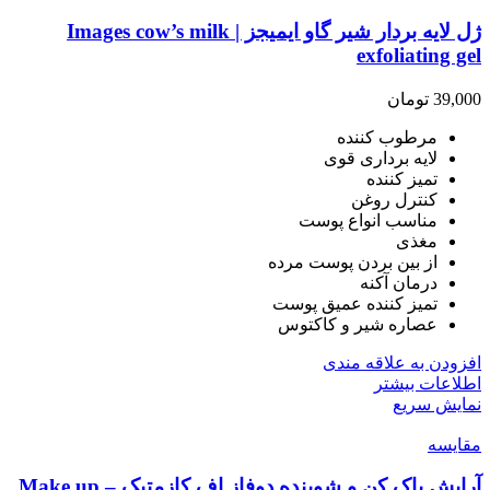
ژل لایه بردار شیر گاو ایمیجز | Images cow’s milk
exfoliating gel
39,000
تومان
مرطوب کننده
لایه برداری قوی
تمیز کننده
کنترل روغن
مناسب انواع پوست
مغذی
از بین بردن پوست مرده
درمان آکنه
تمیز کننده عمیق پوست
عصاره شیر و کاکتوس
افزودن به علاقه مندی
اطلاعات بیشتر
نمایش سریع
مقايسه
آرایش پاک کن و شوینده دوفاز اف کازمتیک – Make up