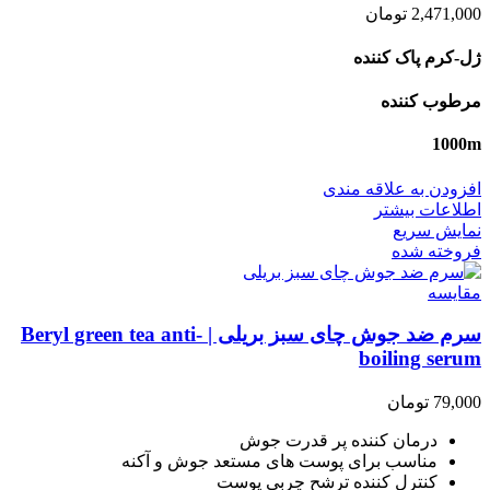
2,471,000
تومان
ژل-کرم پاک کننده
مرطوب کننده
1000m
افزودن به علاقه مندی
اطلاعات بیشتر
نمایش سریع
فروخته شده
مقايسه
سرم ضد جوش چای سبز بریلی | Beryl green tea anti-
boiling serum
79,000
تومان
درمان کننده پر قدرت جوش
مناسب برای پوست های مستعد جوش و آکنه
کنترل کننده ترشح چربی پوست