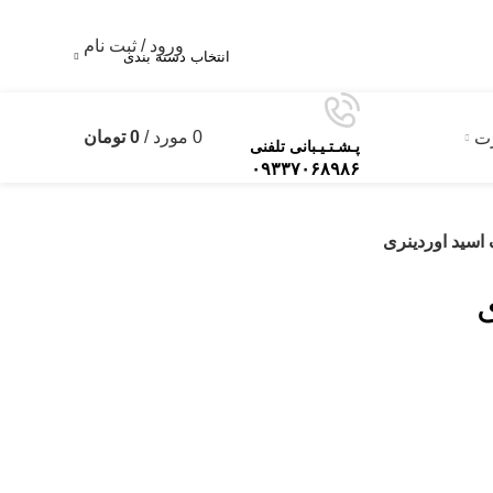
ورود / ثبت نام
انتخاب دسته بندی
0
مورد
/
0
تومان
رت
0
پـشـتـیـبانی تلفنی
۰۹۳۳۷۰۶۸۹۸۶
اسید اوردینری
ی