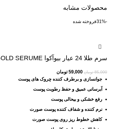
محصولات مشابه
-31%
فروخته شده
سرم طلا 24 عیار بیوآکوا BIOAQUA 24 GOLD SERUME
Current
Original
59,000
تومان
85,000
تومان
price
price
جوانسازی و برطرف کننده چروک های پوست
is:
was:
آبرسانی عمیق و حفظ رطوبت پوست
85,000 تومان.
59,000 تومان.
رفع خشکی و بیحالی پوست
نرم کننده و شفاف کننده پوست صورت
کاهش خطوط ریز روی پوست صورت