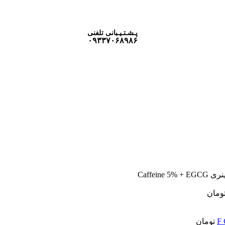
پـشـتـیـبانی تلفنی
۰۹۳۳۷۰۶۸۹۸۶
Caffein
ومان
تومان