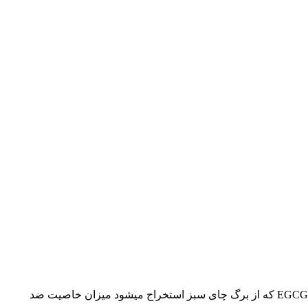
سرم 5 % کافئین دورچشم اوردینری باعث افزایش جریان خون مویرگی و سبب کاهش تیرگی و پف دورچشم می شود. همچنین با دارا بودن EGCG که از برگ چای سبز استخراج میشود میزان خاصیت ضد