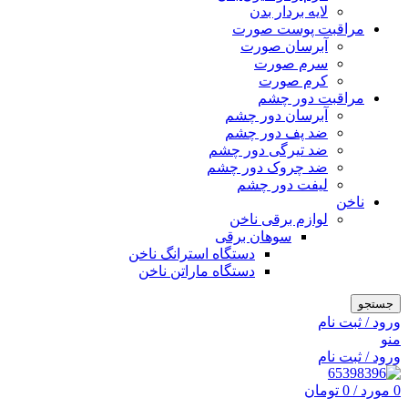
لایه بردار بدن
مراقبت پوست صورت
آبرسان صورت
سرم صورت
کرم صورت
مراقبت دور چشم
آبرسان دور چشم
ضد پف دور چشم
ضد تیرگی دور چشم
ضد چروک دور چشم
لیفت دور چشم
ناخن
لوازم برقی ناخن
سوهان برقی
دستگاه استرانگ ناخن
دستگاه ماراتن ناخن
جستجو
ورود / ثبت نام
منو
ورود / ثبت نام
0
مورد
/
0
تومان