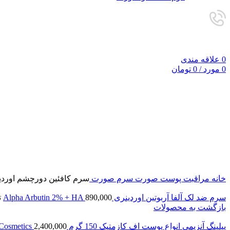
0
علاقه مندی
0
مورد
/
0
تومان
فروخته شده
برای بزرگنمایی کلیک کنید
خانه
مراقبت پوست صورت
سرم صورت
سرم کافئین دورچشم اوردینری e 5% + EGCG
سرم ضد لک آلفا آربوتین اوردینری Alpha Arbutin 2% + HA
890,000
ت
بازگشت به محصولات
پیلینگ آنزیمی انواع پوست اف کازمتیک 150 گرم F Cosmetics
2,400,000