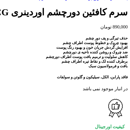
سرم کافئین دورچشم اوردینری Caffeine 5% + EGCG
890,000
تومان
حذف تیرگی و پف دور چشم
بهبود چروک و خطوط پوست اطراف چشم
افزایش گردش جریان خون و بهبود رنگ پوست
ضد چروک و روشن کننده ناحیه ی دورچشم
کاهش سلولیت و ترمیم بافت پوست اطراف دورچشم
برطرف کننده لک و نقاط تیره اطراف چشم
بافت و فرمولاسیون سبک
فاقد پارابن، الکل، سیلیکون و گلوتن و سولفات
در انبار موجود نمی باشد
کیفیت اورجینال